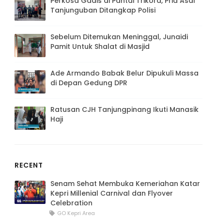
Film Horor Suzanna Malam Jumat Kliwon
Segera Tayang di Bioskop
February 03, 2023
POPULAR
Perkosa Gadis di Pantai Trikora, Pria Asal
Tanjunguban Ditangkap Polisi
Sebelum Ditemukan Meninggal, Junaidi
Pamit Untuk Shalat di Masjid
Ade Armando Babak Belur Dipukuli Massa
di Depan Gedung DPR
Ratusan CJH Tanjungpinang Ikuti Manasik
Haji