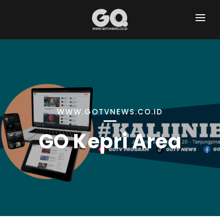
HOME
GO KEPRI AREA
GO HUMKRIM
GO RAGAM
WWW.GOTVNEWS.CO.ID
GO PUBLISITAS
GO Kepri Area
GO NASIONAL
GO SPORT
GO TECHNO
GO HEALTH