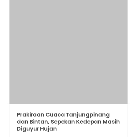
Prakiraan Cuaca Tanjungpinang
dan Bintan, Sepekan Kedepan Masih
Diguyur Hujan
January 31, 2023
GOTV
GOTVNEWS, Tanjungpinang - Prakiraan cuaca di
Kota Tanjungpinang dan Kabupaten Bintan
diperkirakan masih terus diguyur hujan dengan
intensitas ringan h [...]