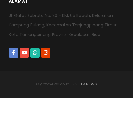
Redaksi
Pedoman Media Siber
Disclaimer
Alamat
ALAMAT
Jl. Gatot Subroto No. 20 - KM, 05 Bawah, Kelurahan
Kampung Bulang, Kecamatan Tanjungpinang Timur,
Kota Tanjungpinang Provinsi Kepulauan Riau