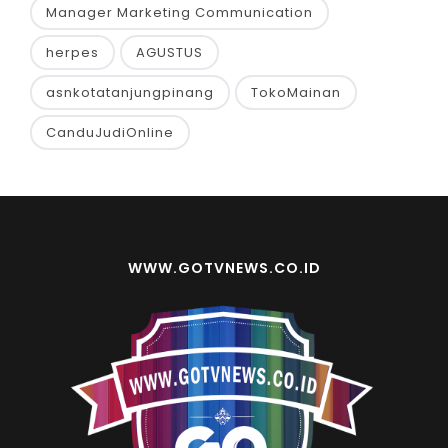
TAGS
sosial
Laga penyisihan Grup C
imendagri
makzul
Manager Marketing Communication
herpes
AGUSTUS
asnkotatanjungpinang
TokoMainan
CanduJudiOnline
WWW.GOTVNEWS.CO.ID