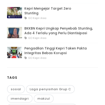
RECENT
Senam Sehat Membuka Kemeriahan Katar
Kepri Millenial Carnival dan Flyover
Celebration
GO Kepri Area
Kepri Mengejar Target Zero
Stunting
GO Kepri Area
BKKBN Kepri Ungkap Penyebab Stunting,
Ada 4 Terlalu yang Perlu Diantisipasi
GO Kepri Area
Pengadilan Tinggi Kepri Taken Pakta
Integritas Bebas Korupsi
GO Kepri Area