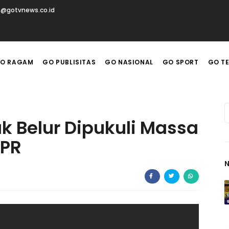
t@gotvnews.co.id
O RAGAM
GO PUBLISITAS
GO NASIONAL
GO SPORT
GO T
 Belur Dipukuli Massa
DPR