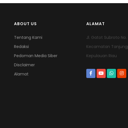
ABOUT US
ALAMAT
Tentang Kami
Jl. Gatot Subroto No
Redaksi
Kecamatan Tanjungpi
Pedoman Media Siber
Kepulauan Riau
Disclaimer
Alamat