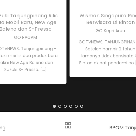
zuki Tanjungpinang Rilis
Wisman Singapura Rin
a Mobil Baru, New Age
Berwisata Di Bintan
Baleno dan S-Presso
GO Kepri Area
GO RAGAM
GOTVNEWS, TANJUNGPINAN
TVNEWS, Tanjungpinang -
Setelah hampir 2 tahun
uki merilis dua produk baru
lamanya tidak berwisata 
yakni New Age Baleno dan
Bintan akibat pandemi co [.
Suzuki S- Presso. [...]
ang
BPOM Tanju