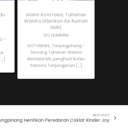
du
Alami Kontraksi, Tahanan
Wanita Dilarikan Ke Rumah
Sakit
GO HUMKRIM
G -
GOTVNEWS, Tanjungpinang -
Seorang Tahanan Wanita
ke
Berinisial MS, penghuni Rutan
..]
Polresta Tanjungpinan [...]
NEXT POST
ngpinang Hentikan Peredaran Coklat Kinder Joy