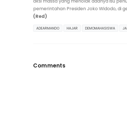
aksi massa yang menolak adanya isu pen
pemerintahan Presiden Joko Widodo, di ged
(Red)
ADEARMANDO
HAJAR
DEMOMAHASISWA
JA
Comments