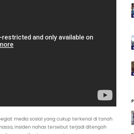
pegiat media sosial yang cukup terkenal di tanah
ssa, insiden nahas tersebut terjadi ditengah