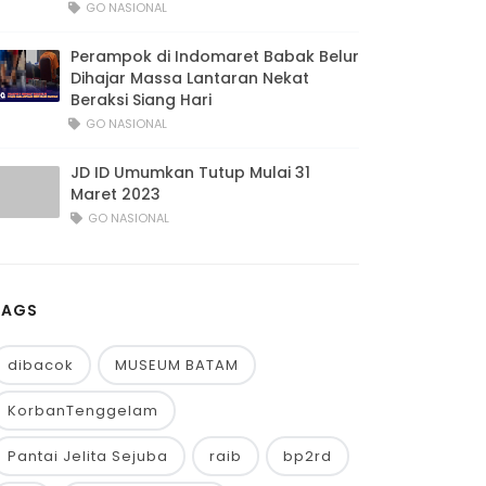
GO NASIONAL
Perampok di Indomaret Babak Belur
Dihajar Massa Lantaran Nekat
Beraksi Siang Hari
GO NASIONAL
JD ID Umumkan Tutup Mulai 31
Maret 2023
GO NASIONAL
TAGS
dibacok
MUSEUM BATAM
KorbanTenggelam
Pantai Jelita Sejuba
raib
bp2rd