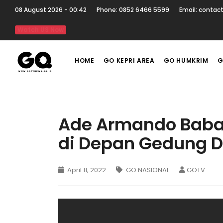
08 August 2026 - 00:42
Phone: 0852 6466 5599
Email: contac
Watch US Now
HOME
GO KEPRI AREA
GO HUMKRIM
G
Ade Armando Babak
di Depan Gedung 
April 11, 2022
GO NASIONAL
GOTV