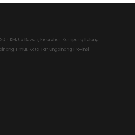
. 20 - KM, 05 Bawah, Kelurahan Kampung Bulang,
nang Timur, Kota Tanjungpinang Provinsi