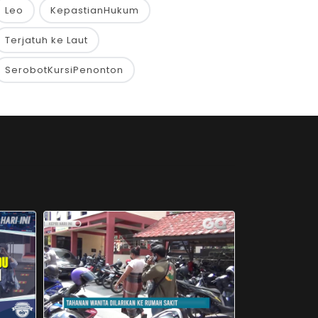
Leo
KepastianHukum
Terjatuh ke Laut
SerobotKursiPenonton