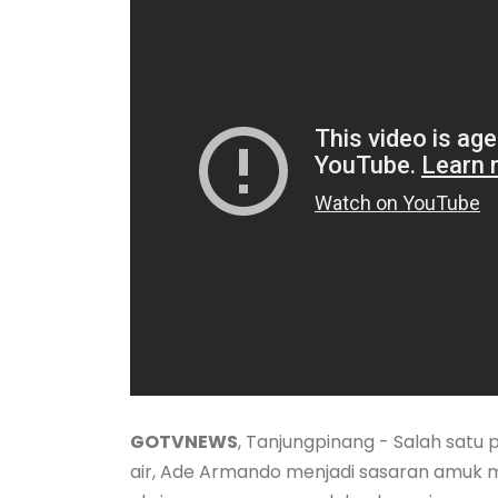
GOTVNEWS
, Tanjungpinang - Salah satu 
air, Ade Armando menjadi sasaran amuk ma