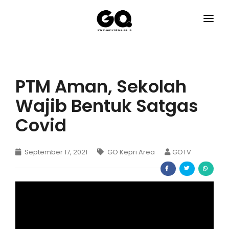
HOME
GO KEPRI AREA
PTM Aman, Sekolah
GO HUMKRIM
Wajib Bentuk Satgas
GO RAGAM
Covid
GO PUBLISITAS
September 17, 2021
GO Kepri Area
GOTV
GO NASIONAL
GO SPORT
GO TECHNO
GO HEALTH