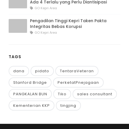
Ada 4 Terlalu yang Perlu Diantisipasi
GO Kepri Area
Pengadilan Tinggi Kepri Taken Pakta
Integritas Bebas Korupsi
GO Kepri Area
TAGS
dana
pidato
TentaraVeteran
Stanford Bridge
PerketatPnejagaan
PANGKALAN BUN
Tiko
sales consultant
Kementerian KKP
tingjing